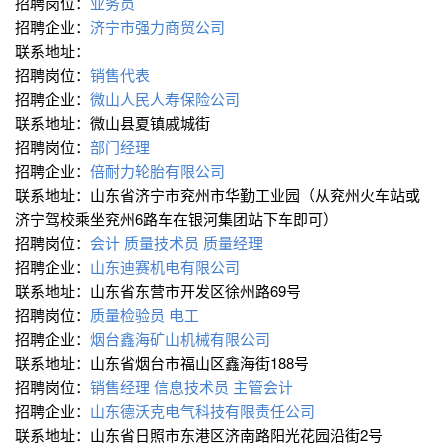
招聘岗位：
业务员
招聘企业：
济宁市强力商贸公司
联系地址：
招聘岗位：
销售代表
招聘企业：
微山人民人寿保险公司
联系地址：微山县夏镇戚城街
招聘岗位：
部门经理
招聘企业：
倍耐力轮胎有限公司
联系地址：山东省济宁市兖州市华勤工业园（从兖州火车站或
济宁驾校乘坐兖州6路车在银河集团站下车即可）
招聘岗位：
会计
质量技术员
质量经理
招聘企业：
山东迪赛机电有限公司
联系地址：山东省东营市开发区徐州路69号
招聘岗位：
质量检验员
电工
招聘企业：
烟台鑫海矿山机械有限公司
联系地址：山东省烟台市福山区鑫海街188号
招聘岗位：
销售经理
信息技术员
主管会计
招聘企业：
山东德沃克电气科技有限责任公司
联系地址：山东省日照市东港区济南路阳光花园沿街2号