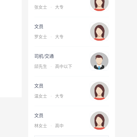
张女士
·
大专
文员
罗女士
·
大专
司机/交通
邱先生
·
高中以下
文员
温女士
·
大专
文员
林女士
·
高中